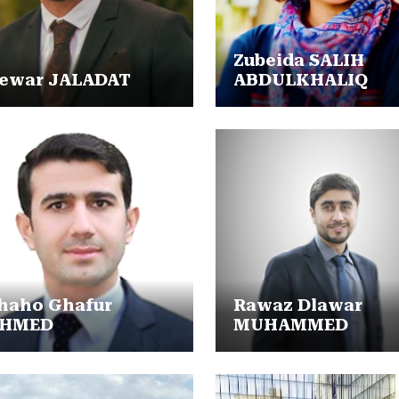
Zubeida SALIH
ewar JALADAT
ABDULKHALIQ
haho Ghafur
Rawaz Dlawar
HMED
MUHAMMED