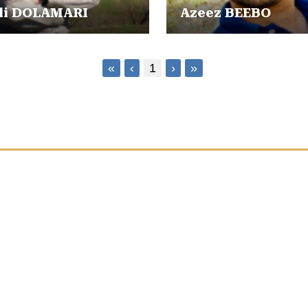
li DOLAMARI
Azeez BEEBO
«
‹
1
›
»