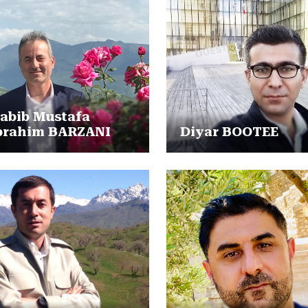
abib Mustafa
brahim BARZANI
Diyar BOOTEE