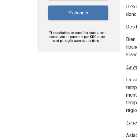
Il ex
donc
Des b
""Les détails que vous fournissez sont
conservés uniquement par KRG et ne
Bien
sont partagés avec aucun tiers.""
liban
Franc
La m
La sa
tempé
mont
temp
régi
Le té
Asiac