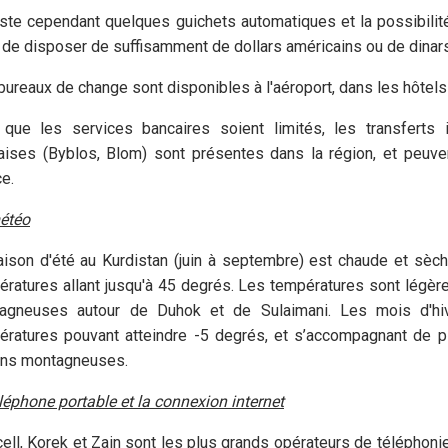
iste cependant quelques guichets automatiques et la possibilité
 de disposer de suffisamment de dollars américains ou de dinar
ureaux de change sont disponibles à l'aéroport, dans les hôtels 
 que les services bancaires soient limités, les transferts
aises (Byblos, Blom) sont présentes dans la région, et peuvent
e.
étéo
ison d'été au Kurdistan (juin à septembre) est chaude et sèche,
ratures allant jusqu'à 45 degrés. Les températures sont légère
agneuses autour de Duhok et de Sulaimani. Les mois d'hiv
ératures pouvant atteindre -5 degrés, et s’accompagnant de pl
ons montagneuses.
léphone portable et la connexion internet
ell, Korek et Zain sont les plus grands opérateurs de téléphoni