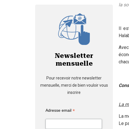
la so
Il e
Halab
Avec 
écono
Newsletter
chacu
mensuelle
Pour recevoir notre newsletter
Cons
mensuelle, merci de bien vouloir vous
inscrire
La m
*
Adresse email
La mo
Le pa