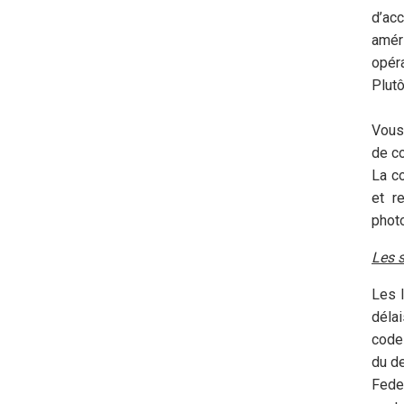
d’ac
améri
opéra
Plutô
Vous
de co
La c
et r
photo
Les 
Les l
déla
code
du de
Fedex