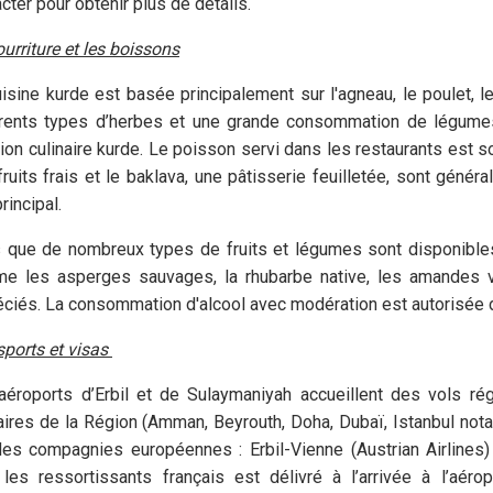
cter pour obtenir plus de détails.
urriture et les boissons
isine kurde est basée principalement sur l'agneau, le poulet, le r
érents types d’herbes et une grande consommation de légumes 
tion culinaire kurde. Le poisson servi dans les restaurants est 
ruits frais et le baklava, une pâtisserie feuilletée, sont génér
principal.
s que de nombreux types de fruits et légumes sont disponibles 
e les asperges sauvages, la rhubarbe native, les amandes ver
ciés. La consommation d'alcool avec modération est autorisée da
sports et visas
aéroports d’Erbil et de Sulaymaniyah accueillent des vols ré
faires de la Région (Amman, Beyrouth, Doha, Dubaï, Istanbul no
des compagnies européennes : Erbil-Vienne (Austrian Airlines) 
 les ressortissants français est délivré à l’arrivée à l’aéro