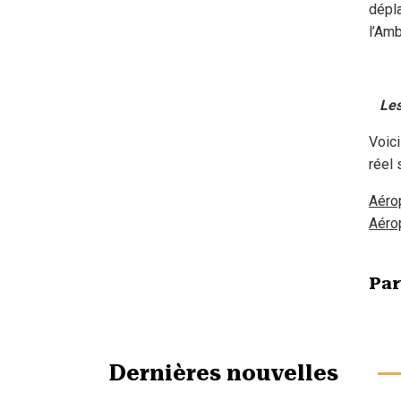
dépl
l’Amb
Les 
Voici
réel 
Aérop
Aéro
Par
Dernières nouvelles