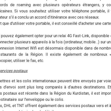
cords de roaming avec plusieurs opérateurs étrangers, y c
caines. Si vous souhaitez utiliser votre téléphone portable, il
teur s’il a conclu un accord d'itinérance avec ces réseaux.
t que d'utiliser votre portable, il est conseillé d'acheter une car
 pouvez également opter pour un relai 4G Fast-Link, disponible
nnecter plusieurs appareils à la fois (ordinateur, mobile…) sur u
onnexion Internet Wifi est désormais disponible dans de nombre
estaurants de la Région. Il existe également de nombreux « 
copier, utiliser le fax, etc.
services postaux
ettres et les colis internationaux peuvent être envoyés par voi
is d’envoi sont plus long comparés à d’autres destinations. E
s postaux est récente dans la Région du Kurdistan, il est impo
stinataire sur l'enveloppe ou le colis.
, DHL et TNT offrent également des services postaux vers et à p