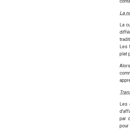
conta
La no
La cu
diff
tradi
Les f
plat 
Alor
comm
appré
Tran
Les 
d’af
par 
pour