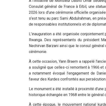
À l'initiative de Monsieur Dashti Omar Sedeeq, 
Consulat général de France à Erbil, une statue
2026 lors d’une cérémonie officielle organisée
s’est tenu au parc Sami Abdulrahman, en prés
de responsables institutionnels et de diplomat
L’inauguration a été organisée conjointement p
Rwanga. Des représentants du président Mas
Nechirvan Barzani ainsi que le consul général d
cérémonie.
À cette occasion, Yann Braem a rappelé l’ancien
a souligné que celles-ci remontent à 1966 et 
a notamment évoqué l’engagement de Daniel
faveur des Kurdes confrontés aux persécutions
Le monument a été installé à proximité d’une 
historique échangée en 1968 entre le général d
À cette époque, le mouvement national kurde