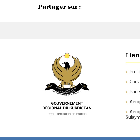
Partager sur :
Lien
Prési
Gouve
Parle
Aérop
Aérop
Sulaym