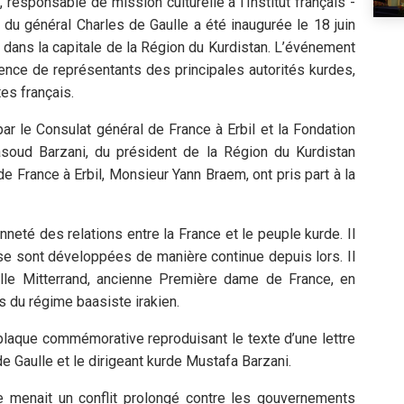
responsable de mission culturelle à l'Institut français -
 du général Charles de Gaulle a été inaugurée le 18 juin
 dans la capitale de la Région du Kurdistan. L’événement
ence de représentants des principales autorités kurdes,
es français.
ar le Consulat général de France à Erbil et la Fondation
oud Barzani, du président de la Région du Kurdistan
e France à Erbil, Monsieur Yann Braem, ont pris part à la
neté des relations entre la France et le peuple kurde. Il
se sont développées de manière continue depuis lors. Il
le Mitterrand, ancienne Première dame de France, en
 du régime baasiste irakien.
plaque commémorative reproduisant le texte d’une lettre
e Gaulle et le dirigeant kurde Mustafa Barzani.
 menait un conflit prolongé contre les gouvernements