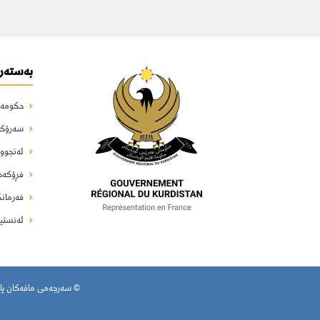
بەستەرە
حکومەت
سەرۆکای
ئەنجووم
فڕۆکەخا
فەرمانگ
ئەنستیت