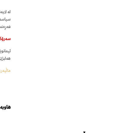
لە لای
سیاسەت
فەڕەنس
سەرۆکک
هەلبژێردرایەو
ماڵپەر
هاوبە