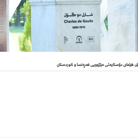
ێر، هێمای دۆستایەتی مێژوویی فەڕەنسا و کوردستان