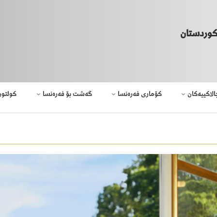
كوردستان
الاکییەکان
کۆماری فەرەنسا
گەشت بۆ فەرەنسا
کولتور