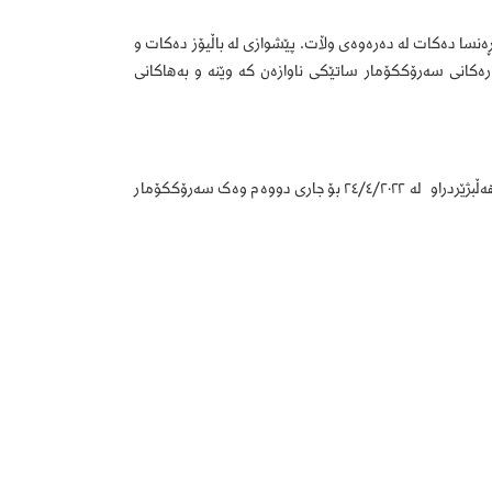
ەنسا دەکات لە دەرەوەی وڵات. پێشوازی لە باڵیۆز دەکات و
ەکانی سەرۆککۆمار ساتێکی ناوازەن کە وێنە و بەهاکانی
ئیمانوێل ماکرۆن سەرۆککۆماری ئێستای فەڕەنسا لە ١٤\٥\٢٠١٧ وەک سەرۆکی فەڕەنسا هەڵبژێردراو لە ٢٤/٤/٢٠٢٢ بۆ جاری دووەم وەک سەرۆککۆمار