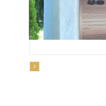
26/04/2026
​لە شاری ڕوانی فەرەنس