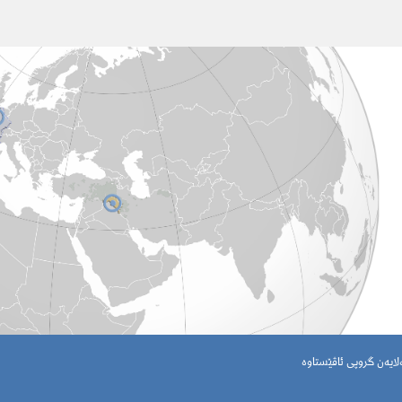
فەرەنسا - 2022' سایتی ئاگاداری یاسایی لەلایەن گروپی ئاڤێستاوە