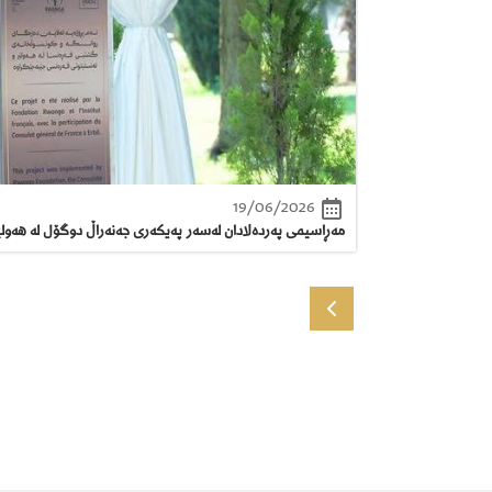
19/06/2026
مەڕاسیمی پەردەلادان لەسەر پەیکەری جەنەراڵ دوگۆل لە هەول