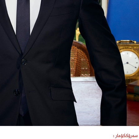
سەرۆککۆمار :