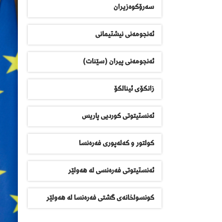
سەرۆکوەزیران
ئەنجومەنی نیشتیمانی
ئەنجومەنی پیران (سێنات)
زانکۆی ئینالکۆ
ئەنستیتوتی کوردیی پاریس
کولتور و کەلەپوری فەرەنسا
ئەنستیتوتی فەرەنسی لە هەولێر
کونسولخانەی گشتی فەرەنسا لە هەولێر