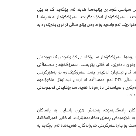
ی سیاسی کۆماری پێنجەمدا هەیە. ئەم پێگەیە، کە بە پێی
ارێتی تایبەت بە سەرۆککۆمار لەخۆ دەگرێت. سەرۆککۆمار لە فەڕەنسا
وانرێت ئەو وادەیە بۆ ماوەی پێنج ساڵی تر نوێ بکرێتەوە بە
ەروەها سەرۆککۆمار سەرۆکایەتی کۆبونەوەی ئەنجوومەنی
اوتوێ دەکرێن. لە کاتی پێویست، سەرۆککۆمار دەسەڵاتی
. ئەم ئیمتیازە لەلایەن چەند سەرۆکێکەوە بۆ بەهێزکردنی
پێگەی خۆیان یان چارەسەرکردنی قەیرانە سیاسییەکان بەکارهێنراوە و کۆتاجاریش لە ساڵی ٢٠٢٤ ئەم دەساڵاتە لە لایەن ئیمانوێل ماکرۆنەوە
 بەرگری و سیاسەتی دەرەوەدا هەیە. سەرۆکایەتی ئەنجومەنی
دات.
ساکان ڕادەگەیەنێت، بەمەش هێزی یاسایی بە یاساکان
شێوەیەکی ڕەمزی بەکاردەهێنرێت. لە کاتی قەیرانەکاندا،
 پێویست بۆ چارەسەرکردنی قەیرانەکان، هەرچەندە ئەم بڕگەیە بە