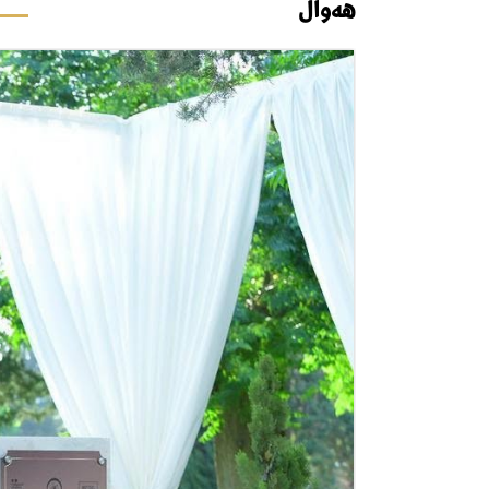
هەواڵ