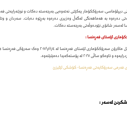
ەنی دیپلۆماسی، سەرۆککۆمار یەکێتی نەتەوەیی بەرجەستە دەکات و نوێنەرایەتی فەڕ
ی دەرەوە بە هەماهەنگی لەگەڵ وەزیری دەرەوە بەڕێوە دەبات. سەردان و وتار
ا لەسەر شانۆی نێودەوڵەتی بەرجەستە دەکات.
ۆماری ئێستای فەڕەنسا :
ە و تاوەکو ساڵی ٢٠٢٧ لە پۆستەکەیدا دەمێنێتەوە.
ی فەرمی سەرۆکایەتی فەڕەنسا- کۆشکی ئێلیزێ
شکردن لەسەر :