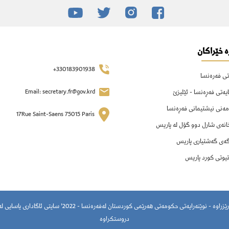
 خێراکان
330183901938+
ی فەرەنسا
Email: secretary.fr@gov.krd
ەتی فەڕەنسا - ئێلیزێ
ەنی نیشتیمانی فەڕەنسا
17Rue Saint-Saens 75015 Paris
نەی شارل دوو گۆل لە پاریس
ەی گەشتیاری پاریس
یوتی کورد پاریس
© سەرجەمی مافەکان پارێزراوە - نوێنەرایەتی حکومەتی هەرێمی کوردستان لە
دروستکراوە