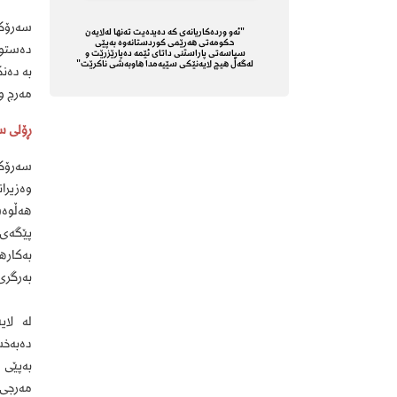
سەرۆکک
"ئەو وردەکاریانەی کە دەیدەیت تەنها لەلایەن
حکومەتی هەرێمی کوردستانەوە بەپێی
سیاسەتی پاراستنی داتای ئێمە دەپارێزرێت و
لەگەڵ هیچ لایەنێکی سێیەمدا هاوبەشی ناکرێت"
بە دەنگ
مەرج و 
ڕۆلی س
سەرۆکک
وەزیرا
هەڵوەش
بەکاره
بەرگری
لە لای
دەبەخش
مەرجی ت