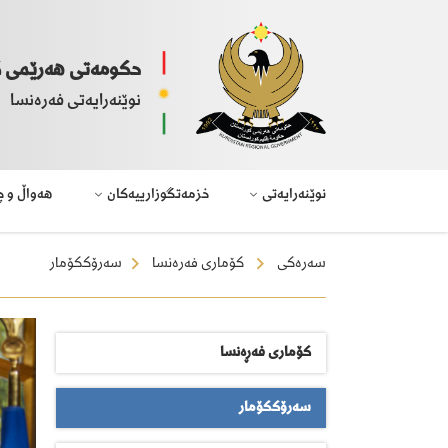
حکومەتی هەرێمی 
نوێنەرایەتی فەرەنسا
نوێنەرایەتی
خزمەتگوزارییەکان
هەواڵ و چ
سەرەکی
کۆماری فەرەنسا
سەرۆککۆمار
کۆماری فەڕەنسا
سەرۆککۆمار